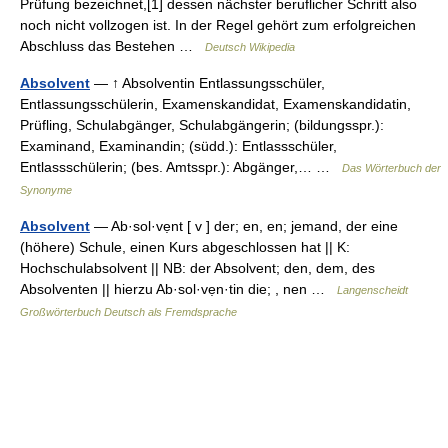
Prüfung bezeichnet,[1] dessen nächster beruflicher Schritt also
noch nicht vollzogen ist. In der Regel gehört zum erfolgreichen
Abschluss das Bestehen …
Deutsch Wikipedia
Absolvent
— ↑ Absolventin Entlassungsschüler,
Entlassungsschülerin, Examenskandidat, Examenskandidatin,
Prüfling, Schulabgänger, Schulabgängerin; (bildungsspr.):
Examinand, Examinandin; (südd.): Entlassschüler,
Entlassschülerin; (bes. Amtsspr.): Abgänger,… …
Das Wörterbuch der
Synonyme
Absolvent
— Ab·sol·vẹnt [ v ] der; en, en; jemand, der eine
(höhere) Schule, einen Kurs abgeschlossen hat || K:
Hochschulabsolvent || NB: der Absolvent; den, dem, des
Absolventen || hierzu Ab·sol·vẹn·tin die; , nen …
Langenscheidt
Großwörterbuch Deutsch als Fremdsprache