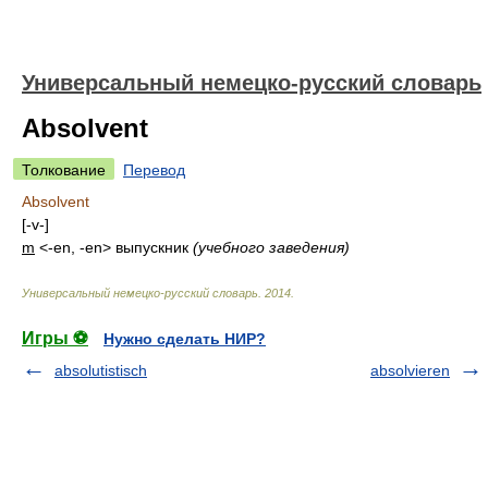
Универсальный немецко-русский словарь
Absolvent
Толкование
Перевод
Absolvent
[-v-]
m
<-en, -en>
выпускник
(учебного заведения)
Универсальный немецко-русский словарь
.
2014
.
Игры ⚽
Нужно сделать НИР?
absolutistisch
absolvieren