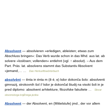
Absolvent
— absolvieren »erledigen, ableisten; etwas zum
Abschluss bringen«: Das Verb wurde schon in das Mhd. aus lat. ab
solvere »loslösen; vollenden« entlehnt (vgl. ↑ absolut). – Aus dem
Part. Präs. lat. absolvens stammt das Substantiv Absolvent
»jemand,… …
Das Herkunftswörterbuch
absolvènt
— ênta in énta m (ȅ é, ẹ) kdor dokonča šolo: absolventi
gimnazij, strokovnih šol // kdor je dokončal študij na visoki šoli in je
pred diplomo: absolvent arhitekture, filozofske fakultete …
Slovar
slovenskega knjižnega jezika
Absolvent
— der Absolvent, en (Mittelstufe) jmd., der vor allem