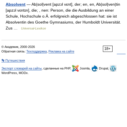
Absolvent
— Ab|sol|vent [apzɔl vɛnt], der; en, en, Ab|sol|ven|tin
[apzɔl vɛntɪn], die; , nen: Person, die die Ausbildung an einer
Schule, Hochschule o.Ä. erfolgreich abgeschlossen hat: sie ist
Absolventin des Goethe Gymnasiums, der Humboldt Universität.
Zus …
Universal-Lexikon
© Академик, 2000-2026
18+
Обратная связь:
Техподдержка
,
Реклама на сайте
👣 Путешествия
Экспорт словарей на сайты
, сделанные на PHP,
Joomla,
Drupal,
WordPress, MODx.