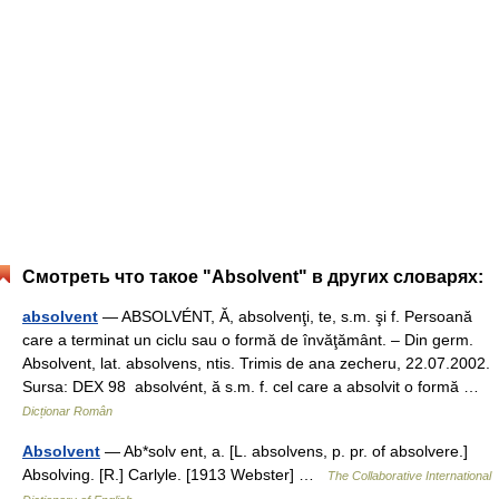
Смотреть что такое "Absolvent" в других словарях:
absolvent
— ABSOLVÉNT, Ă, absolvenţi, te, s.m. şi f. Persoană
care a terminat un ciclu sau o formă de învăţământ. – Din germ.
Absolvent, lat. absolvens, ntis. Trimis de ana zecheru, 22.07.2002.
Sursa: DEX 98 absolvént, ă s.m. f. cel care a absolvit o formă …
Dicționar Român
Absolvent
— Ab*solv ent, a. [L. absolvens, p. pr. of absolvere.]
Absolving. [R.] Carlyle. [1913 Webster] …
The Collaborative International